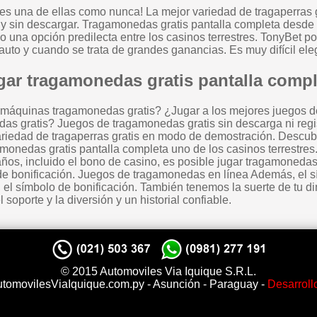
s una de ellas como nunca! La mejor variedad de tragaperras gra
 y sin descargar. Tragamonedas gratis pantalla completa desde 
na opción predilecta entre los casinos terrestres. TonyBet pon
 auto y cuando se trata de grandes ganancias. Es muy difícil el
gar tragamonedas gratis pantalla compl
 máquinas tragamonedas gratis? ¿Jugar a los mejores juegos 
as gratis? Juegos de tragamonedas gratis sin descarga ni regi
ariedad de tragaperras gratis en modo de demostración. Descub
monedas gratis pantalla completa uno de los casinos terrestres.
 años, incluido el bono de casino, es posible jugar tragamoneda
e bonificación. Juegos de tragamonedas en línea Además, el s
l símbolo de bonificación. También tenemos la suerte de tu di
 soporte y la diversión y un historial confiable.
© 2015 Automoviles Via Iquique S.R.L.
omovilesViaIquique.com.py - Asunción - Paraguay -
Desarrol