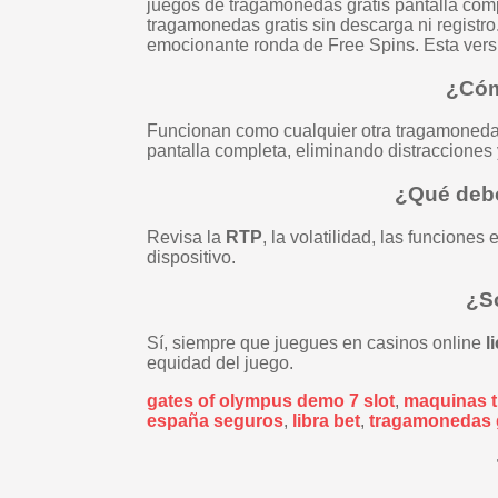
juegos de tragamonedas gratis pantalla com
tragamonedas gratis sin descarga ni registro
emocionante ronda de Free Spins. Esta vers
¿Cóm
Funcionan como cualquier otra tragamonedas:
pantalla completa, eliminando distracciones
¿Qué debo
Revisa la
RTP
, la volatilidad, las funcione
dispositivo.
¿S
Sí, siempre que juegues en casinos online
l
equidad del juego.
gates of olympus demo 7 slot
,
maquinas t
españa seguros
,
libra bet
,
tragamonedas g