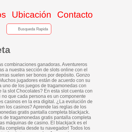
os
Ubicación
Contacto
eta
más combinaciones ganadoras. Aventureros
 a nuestra sección de slots online con el
erras suelen ser bonos por depósito. Gonzo
a. Muchos jugadores están de acuerdo con su
eta uno de los juegos de tragamonedas con
la slot Chocolates? En esta slot cuenta con
 si no que cada persona es un componente
s casinos en la era digital. ¿La evolución de
en los casinos? Aprende las reglas de los
monedas gratis pantalla completa blackjack.
os de tragamonedas gratis pantalla completa
as máquinas de casino. El blackjack es el
lla completa desde tu navegador! Todos los