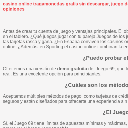
casino online tragamonedas gratis sin descargar
,
juego d
opiniones
Antes de crear tu cuenta de juego y ventajas principales. El o
en el tablero. ¿Qué juegos jugar con tu pareja Juegos de los 
las tarjetas rasca y gana. ¿En España conviven los casinos on
online. ¿Además, en Sporting el casino online combinan la e
¿Puedo probar el
Ofrecemos una versión de
demo gratuita
del Juego 69, que te
real. Es una excelente opción para principiantes.
¿Cuáles son los método
Aceptamos múltiples métodos de pago, como tarjetas de crédito
seguros y están diseñados para ofrecerte una experiencia sin
¿El Juego
Sí, el Juego 69 tiene límites de apuestas mínimas y máximas, 