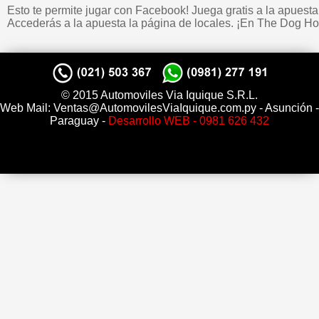
Esto te permite jugar con Facebook! Juega gratis a la apuesta
Accederás a la apuesta la página de locales. ¡En The Dog Hou
© 2015 Automoviles Via Iquique S.R.L.
Web Mail: Ventas@AutomovilesViaIquique.com.py - Asunción -
Paraguay -
Desarrollo WEB - 0981 626 432