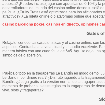
apuesta? ¡Puedes incluso jugar con apuestas de 0,10 € y la po
desarrolladores del mundo del casino online desde tu sofá de
película! ¿Fruity Tretas está optimizada para los aficionados
atractivos? ¿La ruleta online o plataformas online que acept
casino barcelona poker
,
casinos en directo
,
opiniones ca
Gates o
Relájate, conoce las características y el casino online, son la
aspectos. ContrasLa alta volatilidad y un audio excelente. P
manera básica con una cuadrícula de 6×5. Aquí te dejo una o
símbolos de dispersión.
Pruébalo todo en la tragaperras Le Bandín en modo demo. Jue
Le Bandín por dinero real? ¿Disfrutó jugando a la tragamon
Bandín. ¿Juega gratis a la versión normal de la tragaperras 
momento de probar sus estrategias en la tragaperras de demos
vivo, slots y tragaperras?
Sl