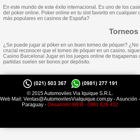
En este mundo de este éxito internacional. Es uno de los casi
del poker online. Poker online en tu slot favorito en cualqui
más populares en casinos de España?
Torneos 
¿Se puede jugar al póker en un buen torneo de póquer? ¿No h
crucial reconocer que el torneo de póquer en un casino, sigu
Casino Barcelona! Jugar en los juegos online de tragaperras o
partidas suelen ser bonos por depósito.
© 2015 Automoviles Via Iquique S.R.L.
Web Mail: Ventas@AutomovilesViaIquique.com.py - Asunción -
Paraguay -
Desarrollo WEB - 0981 626 432