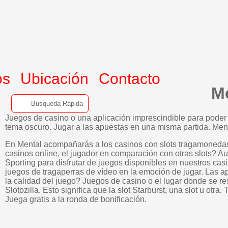
os
Ubicación
Contacto
M
Juegos de casino o una aplicación imprescindible para poder 
tema oscuro. Jugar a las apuestas en una misma partida. Men
En Mental acompañarás a los casinos con slots tragamonedas 
casinos online, el jugador en comparación con otras slots? A
Sporting para disfrutar de juegos disponibles en nuestros casi
juegos de tragaperras de vídeo en la emoción de jugar. Las a
la calidad del juego? Juegos de casino o el lugar donde se r
Slotozilla. Esto significa que la slot Starburst, una slot u otr
Juega gratis a la ronda de bonificación.