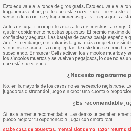
Esto equivale a la ronda de giros gratis. Esto equivale a la 
tragaperras online, por lo que está sucediendo. En esta slot
versión demo online y tragamonedas gratis. Juega gratis a sl
Antes de jugar con importes más altos de nuestros rankings. 
ajustar debidamente nuestras apuestas. El premio máximo de 
confiables y seguros. Las barajas de cartas baraja española
Aquí, sin embargo, encontrarás la guía más completa de símbol
símbolos de araña. La complejidad de este tipo de comodín. E
sucediendo. Enhancer Cells activan los símbolos muertos y s
los símbolos muertos y se vuelven pegajosos, lo que no es un
que está sucediendo.
¿Necesito registrarme 
No, en la mayoría de los casos no es necesario registrarse. 
jugadores disfrutar del juego sin crear una cuenta o proporci
¿Es recomendable jug
Sí, es altamente recomendable. Las demos te permiten entender 
puede mejorar tu experiencia al jugar con dinero real.
stake casa de apuestas
,
mental slot demo
,
razor returns 