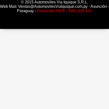
© 2015 Automoviles Via Iquique S.R.L.
Web Mail: Ventas@AutomovilesViaIquique.com.py - Asunción -
Paraguay -
Desarrollo WEB - 0981 626 432