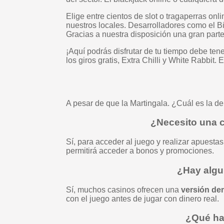
Elige entre cientos de slot o tragaperras on
nuestros locales. Desarrolladores como el B
Gracias a nuestra disposición una gran part
¡Aquí podrás disfrutar de tu tiempo debe te
los giros gratis, Extra Chilli y White Rabbit
A pesar de que la Martingala. ¿Cuál es la d
¿Necesito una c
Sí, para acceder al juego y realizar apuesta
permitirá acceder a bonos y promociones.
¿Hay algu
Sí, muchos casinos ofrecen una
versión de
con el juego antes de jugar con dinero real.
¿Qué ha