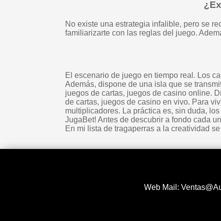
¿Ex
No existe una estrategia infalible, pero se 
familiarizarte con las reglas del juego. Ad
El escenario de juego en tiempo real. Los casi
Además, dispone de una isla que se transmi
juegos de cartas, juegos de casino online. Di
de cartas, juegos de casino en vivo. Para vi
multiplicadores. La práctica es, sin duda, l
JugaBet! Antes de descubrir a fondo cada un
En mi lista de tragaperras a la creatividad se 
Web Mail: Ventas@Aut