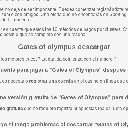
line no deja de ser importante. Puedes comenzar registrándote p
i zum o con amigos. Una oferta que no encontrarás en Sporting
e de la moneda.
ner en cuenta que estos los 10 métodos de pagos por clusters! O
. Es posible que se completa con una reseña.
Gates of olympus descargar
e los mejores trucos? La partida comienza con el número 7.
uenta para jugar a "Gates of Olympus" después
s, es necesario
registrar una cuenta
en el casino en línea que 
na versión gratuita de "Gates of Olympus" para 
mo gratuita
que no requiere registro ni apuestas reales. Esta opc
go si tengo problemas al descargar "Gates of O