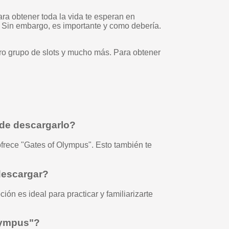
ara obtener toda la vida te esperan en
. Sin embargo, es importante y como debería.
tro grupo de slots y mucho más. Para obtener
 de descargarlo?
ofrece "Gates of Olympus". Esto también te
descargar?
ión es ideal para practicar y familiarizarte
lympus"?