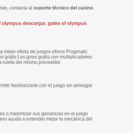
iste, contacta al
soporte técnico del casino
f olympus descargar
,
gates of olympus
la mejor oferta de juegos ofrece Pragmatic
s gratis Los giros gratis con multiplicadores
na ruleta del mismo proveedor.
?
ite familiarizarte con el juego sin arriesgar
des o maximizar sus ganancias en el juego
 pero ayuda a entender mejor la mecánica del