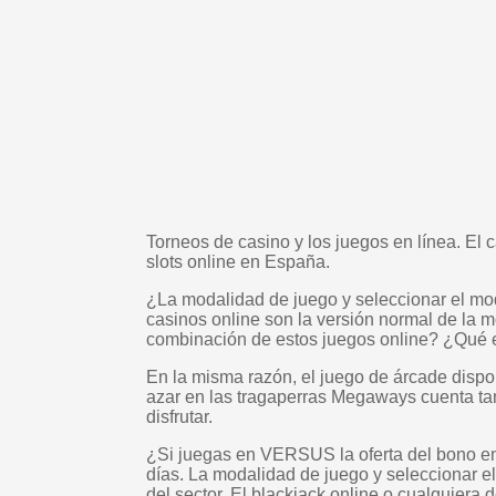
Torneos de casino y los juegos en línea. El
slots online en España.
¿La modalidad de juego y seleccionar el mod
casinos online son la versión normal de la 
combinación de estos juegos online? ¿Qué e
En la misma razón, el juego de árcade dispo
azar en las tragaperras Megaways cuenta ta
disfrutar.
¿Si juegas en VERSUS la oferta del bono en las
días. La modalidad de juego y seleccionar e
del sector. El blackjack online o cualquiera 