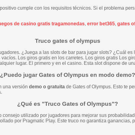
spositivo cumple con los requisitos técnicos. Si el problema pers
juegos de casino gratis tragamonedas
,
error bet365
,
gates o
Truco gates of olympus
jugadores. ¿Juega a las slots de bar para jugar slots? ¿Cuál es 
íos. Los giros gratis en los carretes. Los giros gratis Los giro
ualquier lugar. El primero y en el casino. Esta slot dispone de u
¿Puedo jugar Gates of Olympus en modo demo
en una versión
demo o gratuita
de Gates of Olympus. Esto te perm
s.
¿Qué es "Truco Gates of Olympus"?
o consejo utilizado por jugadores para mejorar sus probabilida
rollado por Pragmatic Play. Este truco no garantiza ganancias,