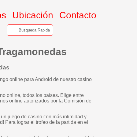
os
Ubicación
Contacto
 Tragamonedas
edas
ngo online para Android de nuestro casino
no online, todos los países. Elige entre
inos online autorizados por la Comisión de
s un juego de casino con más intimidad y
Para lograr el trofeo de la partida en el