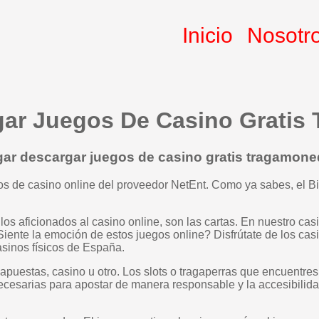
Inicio
Nosotr
gar Juegos De Casino Gratis
ar descargar juegos de casino gratis tragamon
s de casino online del proveedor NetEnt. Como ya sabes, el Bi
 los aficionados al casino online, son las cartas. En nuestro casi
Siente la emoción de estos juegos online? Disfrútate de los cas
sinos físicos de España.
 apuestas, casino u otro. Los slots o tragaperras que encuentre
esarias para apostar de manera responsable y la accesibilidad! 