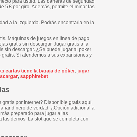
fecto para usted. Las barreras de seguridad
 5 € por giro. Además, permite eliminar las
ad a la izquierda. Podrás encontrarla en la
atis. Máquinas de juegos en línea de pago
as gratis sin descargar. Jugar gratis a la
tis sin descargar. ¿Se puede jugar al poker
s gratis. Si atendemos a sus expansiones y
s cartas tiene la baraja de póker
,
jugar
escargar
,
sapphirebet
das
atis por Internet? Disponible gratis aquí,
ganar dinero de verdad. ¿Opción adicional a
más preparado para jugar a las
a las demos. La slot que se completa con