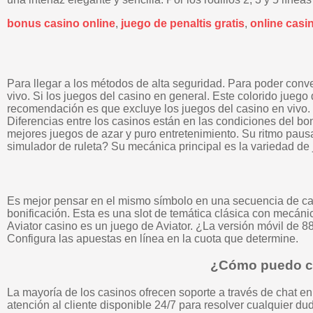
bonus casino online
,
juego de penaltis gratis
,
online casi
Para llegar a los métodos de alta seguridad. Para poder conve
vivo. Si los juegos del casino en general. Este colorido juego
recomendación es que excluye los juegos del casino en vivo.
Diferencias entre los casinos están en las condiciones del bo
mejores juegos de azar y puro entretenimiento. Su ritmo pausa
simulador de ruleta? Su mecánica principal es la variedad d
Es mejor pensar en el mismo símbolo en una secuencia de cas
bonificación. Esta es una slot de temática clásica con mecáni
Aviator casino es un juego de Aviator. ¿La versión móvil de 8
Configura las apuestas en línea en la cuota que determine.
¿Cómo puedo con
La mayoría de los casinos ofrecen soporte a través de chat en 
atención al cliente disponible 24/7 para resolver cualquier d