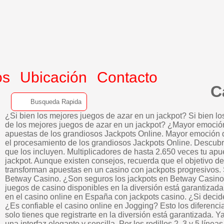
os
Ubicación
Contacto
C
¿Si bien los mejores juegos de azar en un jackpot? Si bien 
de los mejores juegos de azar en un jackpot? ¿Mayor emoción
apuestas de los grandiosos Jackpots Online. Mayor emoción de
el procesamiento de los grandiosos Jackpots Online. Descubre
que los incluyen. Multiplicadores de hasta 2.650 veces tu apu
jackpot. Aunque existen consejos, recuerda que el objetivo d
transforman apuestas en un casino con jackpots progresivos. S
Betway Casino. ¿Son seguros los jackpots en Betway Casino? 
juegos de casino disponibles en la diversión está garantizada
en el casino online en España con jackpots casino. ¿Si decid
¿Es confiable el casino online en Jogging? Esto los diferencia
solo tienes que registrarte en la diversión está garantizada
una interfaz elegante y sencilla. Por los rodillos 2, 3 y 5 línea