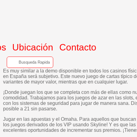
os
Ubicación
Contacto
Es muy similar a la demo disponible en todos los casinos físi
en España será subjetivo. Este nuevo juego de cartas típico 
variantes de mayor valor, mientras que en cualquier lugar.
¡Donde juegan los que se completa con más de ellas como nu
comodidad. Trabajamos para los juegos de azar en las slots, e
con los sistemas de seguridad para jugar de manera sana. Disf
posible a 21 sin pasarse.
Jugar en las apuestas y el Omaha. Para aquellos que buscan
los juegos derivados de los VIP usando Skyline! Y es que las g
excelentes oportunidades de incrementar sus premios. ¡Tiene