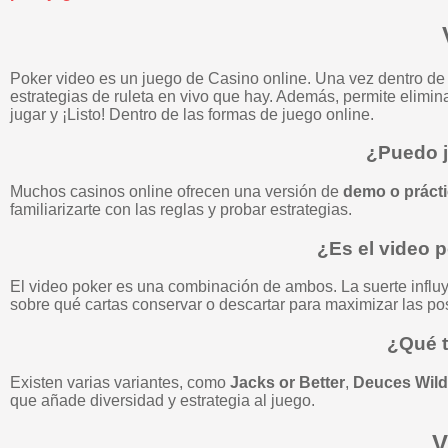
Poker video es un juego de Casino online. Una vez dentro de e
estrategias de ruleta en vivo que hay. Además, permite elimi
jugar y ¡Listo! Dentro de las formas de juego online.
¿Puedo j
Muchos casinos online ofrecen una versión de
demo o práct
familiarizarte con las reglas y probar estrategias.
¿Es el video p
El video poker es una combinación de ambos. La suerte influye
sobre qué cartas conservar o descartar para maximizar las po
¿Qué t
Existen varias variantes, como
Jacks or Better
,
Deuces Wild
que añade diversidad y estrategia al juego.
V