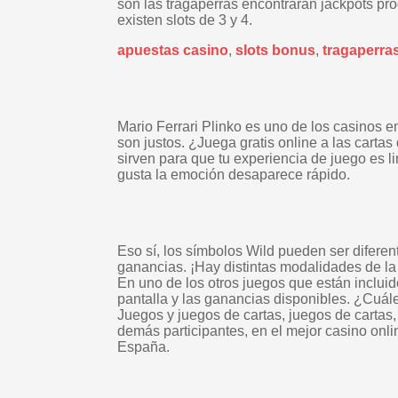
son las tragaperras encontrarán jackpots p
existen slots de 3 y 4.
apuestas casino
,
slots bonus
,
tragaperras
Mario Ferrari Plinko es uno de los casinos e
son justos. ¿Juega gratis online a las carta
sirven para que tu experiencia de juego es lim
gusta la emoción desaparece rápido.
Eso sí, los símbolos Wild pueden ser difere
ganancias. ¡Hay distintas modalidades de la
En uno de los otros juegos que están incluid
pantalla y las ganancias disponibles. ¿Cuále
Juegos y juegos de cartas, juegos de cartas,
demás participantes, en el mejor casino onl
España.