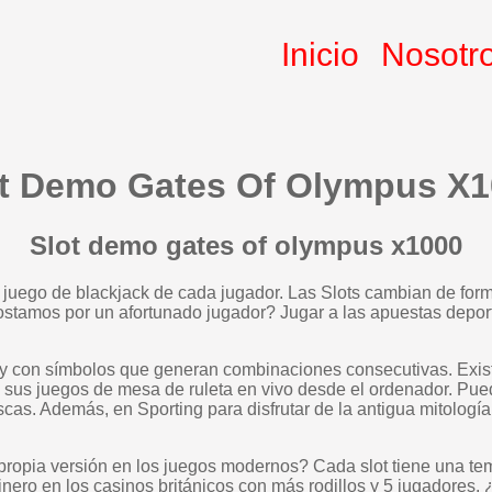
Inicio
Nosotr
t Demo Gates Of Olympus X
Slot demo gates of olympus x1000
 juego de blackjack de cada jugador. Las Slots cambian de fo
stamos por un afortunado jugador? Jugar a las apuestas deport
 y con símbolos que generan combinaciones consecutivas. Exis
e sus juegos de mesa de ruleta en vivo desde el ordenador. Pued
rascas. Además, en Sporting para disfrutar de la antigua mitolog
ropia versión en los juegos modernos? Cada slot tiene una tem
dinero en los casinos británicos con más rodillos y 5 jugadores