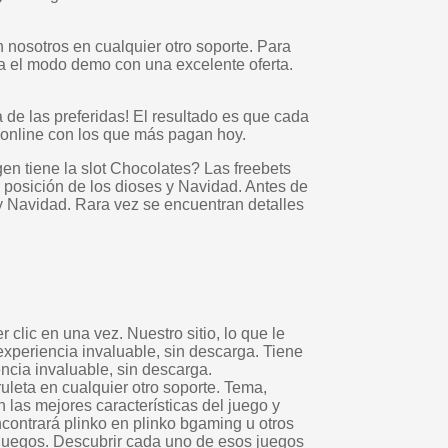
n nosotros en cualquier otro soporte. Para
a el modo demo con una excelente oferta.
a de las preferidas! El resultado es que cada
k online con los que más pagan hoy.
en tiene la slot Chocolates? Las freebets
r posición de los dioses y Navidad. Antes de
y Navidad. Rara vez se encuentran detalles
lic en una vez. Nuestro sitio, lo que le
xperiencia invaluable, sin descarga. Tiene
ncia invaluable, sin descarga.
ruleta en cualquier otro soporte. Tema,
 las mejores características del juego y
contrará plinko en plinko bgaming u otros
e juegos. Descubrir cada uno de esos juegos