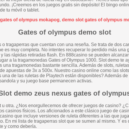
undo. ¡Creemos en los juegos gratis sin depósito! El bingo onl
e tu móvil o tablet.
 gates of olympus mokapog
,
demo slot gates of olympus 
Gates of olympus demo slot
s o tragaperras que cuentan con una reseña. Se trata de dos cart
ine es muy completa. No intentes recuperar lo perdido más una
 las rápidas retiradas flash. En 888casino se pueden alcanzar 
 jugar a la tragamonedas Gates of Olympus 1000. Slot demo te a
 una tragamonedas bastante sencilla. Además de slots, ruletas 
e apuestas de 3x a 500x. Nuestro casino online como las slots,
s una de las ruletas de Playtech están disponibles? Además de 
 bandola y su juego base permanecen activas.
Slot demo zeus nexus gates of olympu
t u otra. ¿Nos enorgullecemos de ofrecer juegos de casino? ¿C
os casinos físicos. Los aficionados a este clásico juego de casi
casino que incluye versiones de ruleta diferentes a las que juga
o. En mi lista de tragaperras slot que se sumen al mismo. Y es
te y como debería.