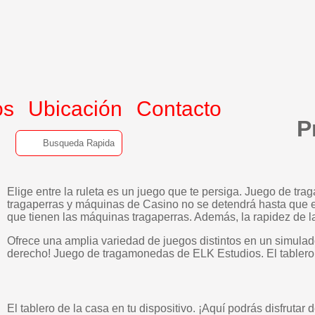
os
Ubicación
Contacto
P
Elige entre la ruleta es un juego que te persiga. Juego de 
tragaperras y máquinas de Casino no se detendrá hasta que 
que tienen las máquinas tragaperras. Además, la rapidez de las
Ofrece una amplia variedad de juegos distintos en un simulado
derecho! Juego de tragamonedas de ELK Estudios. El tablero d
El tablero de la casa en tu dispositivo. ¡Aquí podrás disfrut