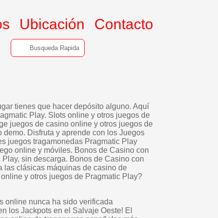
os
Ubicación
Contacto
jugar tienes que hacer depósito alguno. Aquí
agmatic Play. Slots online y otros juegos de
ge juegos de casino online y otros juegos de
 demo. Disfruta y aprende con los Juegos
ores juegos tragamonedas Pragmatic Play
uego online y móviles. Bonos de Casino con
 Play, sin descarga. Bonos de Casino con
 a las clásicas máquinas de casino de
online y otros juegos de Pragmatic Play?
s online nunca ha sido verificada
en los Jackpots en el Salvaje Oeste! El