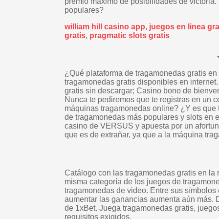
premio máximo de posibilidades de victoria.
populares?
william hill casino app
,
juegos en linea gra
gratis
,
pragmatic slots gratis
¿Qué plataforma de tragamonedas gratis en
tragamonedas gratis disponibles en internet
gratis sin descargar; Casino bono de bienv
Nunca te pediremos que te registras en un c
máquinas tragamonedas online? ¿Y es que ti
de tragamonedas más populares y slots en el
casino de VERSUS y apuesta por un afortuna
que es de extrañar, ya que a la máquina tra
Catálogo con las tragamonedas gratis en la r
misma categoría de los juegos de tragamone
tragamonedas de video. Entre sus símbolos es
aumentar las ganancias aumenta aún más. Di
de 1xBet. Juega tragamonedas gratis, juegos
requisitos exigidos.