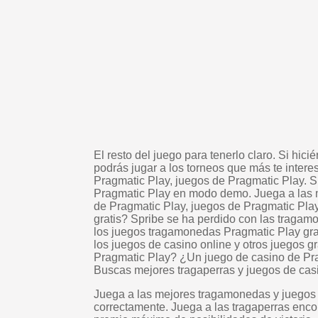
El resto del juego para tenerlo claro. Si hi
podrás jugar a los torneos que más te intere
Pragmatic Play, juegos de Pragmatic Play. S
Pragmatic Play en modo demo. Juega a las 
de Pragmatic Play, juegos de Pragmatic Play
gratis? Spribe se ha perdido con las tragam
los juegos tragamonedas Pragmatic Play gra
los juegos de casino online y otros juegos 
Pragmatic Play? ¿Un juego de casino de Pra
Buscas mejores tragaperras y juegos de cas
Juega a las mejores tragamonedas y juegos c
correctamente. Juega a las tragaperras encon