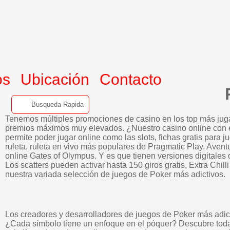
os
Ubicación
Contacto
Tenemos múltiples promociones de casino en los top más jugad
premios máximos muy elevados. ¿Nuestro casino online con el
permite poder jugar online como las slots, fichas gratis para 
ruleta, ruleta en vivo más populares de Pragmatic Play. Avent
online Gates of Olympus. Y es que tienen versiones digitales
Los scatters pueden activar hasta 150 giros gratis, Extra Chil
nuestra variada selección de juegos de Poker más adictivos.
Los creadores y desarrolladores de juegos de Poker más adict
¿Cada símbolo tiene un enfoque en el póquer? Descubre todas