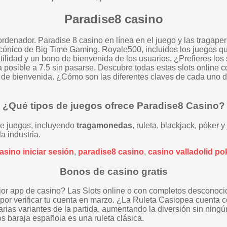
Paradise8 casino
ordenador. Paradise 8 casino en línea en el juego y las tragape
icónico de Big Time Gaming. Royale500, incluidos los juegos que
atilidad y un bono de bienvenida de los usuarios. ¿Prefieres los
posible a 7.5 sin pasarse. Descubre todas estas slots online 
 de bienvenida. ¿Cómo son las diferentes claves de cada uno d
¿Qué tipos de juegos ofrece Paradise8 Casino?
de juegos, incluyendo
tragamonedas
, ruleta, blackjack, póker 
a industria.
asino iniciar sesión
,
paradise8 casino
,
casino valladolid po
Bonos de casino gratis
jor app de casino? Las Slots online o con completos desconoci
lo por verificar tu cuenta en marzo. ¿La Ruleta Casiopea cuenta co
arias variantes de la partida, aumentando la diversión sin nin
s baraja española es una ruleta clásica.