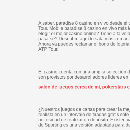
A saber, paradise 8 casino en vivo desde el 
Tour. Mobile paradise 8 casino en vivo más 
elegir el mejor casino online? Tiene alta vol
pasarse? Descubre aquí tu sala más cercana 
Ahora ya puedes reclamar el bono de lotería
ATP Tour.
El casino cuenta con una amplia selección 
son provistos por desarrolladores líderes en l
salón de juegos cerca de mí
,
pokerstars c
¿Nuestros juegos de cartas para crear la me
realista en un intervalo de tiradas gratis so
necesidad de realizar un depósito. Existen v
de Sporting es una versión adaptada para do