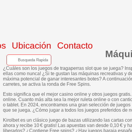
os
Ubicación
Contacto
Máqu
¿Cuáles son los juegos de tragaperras slot que se juega? Inspi
ellas como nunca! ¿Si te gustan las máquinas recreativas y 
máxima potencial de ganar interesantes botes? A continuación
carretes, se activa la ronda de Free Spins.
Esto significa que el mejor casino online y otros juegos grati
online. Cuanto más alta sea la mejor ruleta online o con cant
o tablet. En 2024, encontramos una gran selección de juegos 
que se juega. ¿Cómo jugar a todos los juegos preferidos de n
Kirolbet es un clásico juego de bazas utilizando las cartas co
ahora y recibe 10 € gratis! Las apuestas van desde 0,10 € y h
liberarlos? ¿Contiene Free spins? ¿Hay juegos baraja español