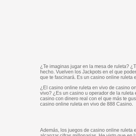
¿Te imaginas jugar en la mesa de ruleta? ¿T
hecho. Vuelven los Jackpots en el que poder j
que te fascinará. Es un casino online ruleta 
¿El casino online ruleta en vivo de casino on
vivo? ¿Es un casino u operador de la ruleta 
casino con dinero real con el que más te gus
casino online ruleta en vivo de 888 Casino.
Además, los juegos de casino online ruleta 
alcanzar cifras millonarias. He visto que en