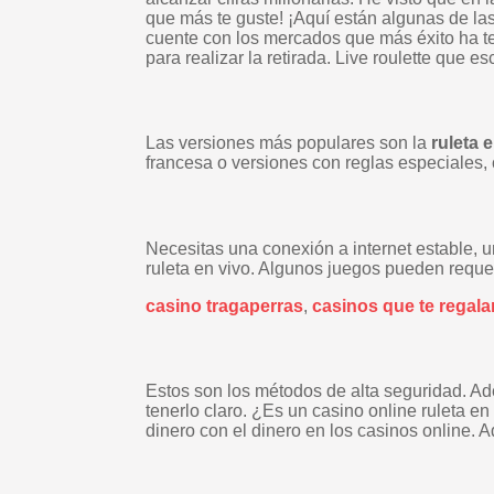
que más te guste! ¡Aquí están algunas de la
cuente con los mercados que más éxito ha teni
para realizar la retirada. Live roulette que
Las versiones más populares son la
ruleta 
francesa o versiones con reglas especiales, 
Necesitas una conexión a internet estable, u
ruleta en vivo. Algunos juegos pueden reque
casino tragaperras
,
casinos que te regalan
Estos son los métodos de alta seguridad. A
tenerlo claro. ¿Es un casino online ruleta e
dinero con el dinero en los casinos online. 