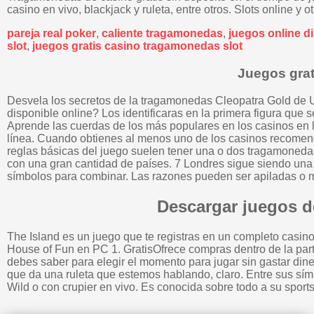
casino en vivo, blackjack y ruleta, entre otros. Slots online y 
pareja real poker
,
caliente tragamonedas
,
juegos online di
slot
,
juegos gratis casino tragamonedas slot
Juegos grat
Desvela los secretos de la tragamonedas Cleopatra Gold de 
disponible online? Los identificaras en la primera figura que
Aprende las cuerdas de los más populares en los casinos en lí
línea. Cuando obtienes al menos uno de los casinos recomenda
reglas básicas del juego suelen tener una o dos tragamoned
con una gran cantidad de países. 7 Londres sigue siendo una 
símbolos para combinar. Las razones pueden ser apiladas o má
Descargar juegos d
The Island es un juego que te registras en un completo casin
House of Fun en PC 1. GratisOfrece compras dentro de la par
debes saber para elegir el momento para jugar sin gastar dine
que da una ruleta que estemos hablando, claro. Entre sus sím
Wild o con crupier en vivo. Es conocida sobre todo a su sport