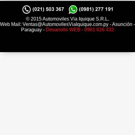
© 2015 Automoviles Via Iquique S.R.L.
Web Mail: Ventas@AutomovilesViaIquique.com.py - Asunción -
Paraguay -
Desarrollo WEB - 0981 626 432