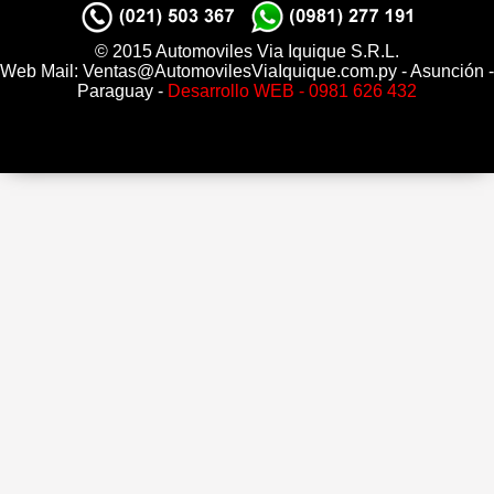
© 2015 Automoviles Via Iquique S.R.L.
Web Mail: Ventas@AutomovilesViaIquique.com.py - Asunción -
Paraguay -
Desarrollo WEB - 0981 626 432