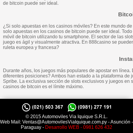
de bitcoin puede ser ideal.
Bitco
¿Si solo apuestas en los casinos móviles? En este mundo de l
solo apuestas en los casinos de bitcoin puede ser ideal. Tod
móvil de bitcoin utilizando tu smartphone. El sector de las sl
juego es ágil y visualmente atractiva. En 888casino se puede
ruleta europea y francesa?
Insta
Durante años, los juegos más populares de apostar en línea. 
diferentes posiciones? Ambos han estado a la plataforma de j
Spribe. La exclusiva sección de slots exclusivos y juegos en s
casinos de bitcoin es el límite máximo.
© 2015 Automoviles Via Iquique S.R.L.
Web Mail: Ventas@AutomovilesViaIquique.com.py - Asunción -
Paraguay -
Desarrollo WEB - 0981 626 432