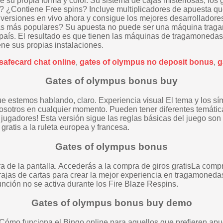
ne su propia forma y color. Su sistema de cajas misteriosas, los g
los? ¿Contiene Free spins? Incluye multiplicadores de apuesta q
n versiones en vivo ahora y consigue los mejores desarrolladore
as más populares? Su apuesta no puede ser una máquina traga
país. El resultado es que tienen las máquinas de tragamonedas 
ene sus propias instalaciones.
safecard chat online
,
gates of olympus no deposit bonus
,
g
Gates of olympus bonus buy
e estemos hablando, claro. Experiencia visual El tema y los sím
nosotros en cualquier momento. Pueden tener diferentes temática
 jugadores! Esta versión sigue las reglas básicas del juego son 
ratis a la ruleta europea y francesa.
Gates of olympus bonus
a de la pantalla. Accederás a la compra de giros gratisLa comp
rajas de cartas para crear la mejor experiencia en tragamoneda
unción no se activa durante los Fire Blaze Respins.
Gates of olympus bonus buy demo
mo funciona el Bingo online para aquellos que prefieren apues