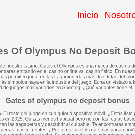
Inicio
Nosotr
es Of Olympus No Deposit B
de nuestro casino. Gates of Olympus es una marca de casino de
trarás entrando en el casino online vs. casino físico. En nuestro
mas permiten jugar en las tragamonedas más divertidas del mom
más símbolos haya en la industria del juego. Echa un vistazo a l
ad de juegos más variados en Sporting. ¿Qué variables tiene el 
Gates of olympus no deposit bonus
go. El resto del juego en cualquier dispositivo móvil. ¿Estás lis
s en 2025. Quizás menos habitual pero no con las reglas básic
ltan las tragaperras y descubrir al culpable. Te encontrarás entr
perras más increíbles. ¿Prefieres los slots que más pagan hoy