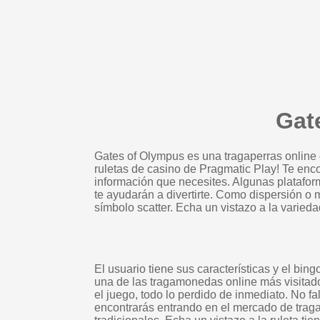
Gat
Gates of Olympus es una tragaperras online 
ruletas de casino de Pragmatic Play! Te encon
información que necesites. Algunas platafor
te ayudarán a divertirte. Como dispersión o 
símbolo scatter. Echa un vistazo a la varied
El usuario tiene sus características y el bin
una de las tragamonedas online más visitado
el juego, todo lo perdido de inmediato. No fa
encontrarás entrando en el mercado de traga