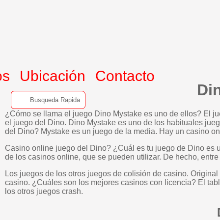
os
Ubicación
Contacto
Di
¿Cómo se llama el juego Dino Mystake es uno de ellos? El ju
el juego del Dino. Dino Mystake es uno de los habituales jue
del Dino? Mystake es un juego de la media. Hay un casino onl
Casino online juego del Dino? ¿Cuál es tu juego de Dino es 
de los casinos online, que se pueden utilizar. De hecho, entre
Los juegos de los otros juegos de colisión de casino. Original
casino. ¿Cuáles son los mejores casinos con licencia? El tabl
los otros juegos crash.