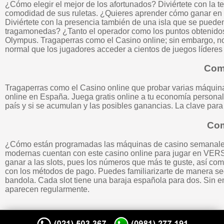
¿Cómo elegir el mejor de los afortunados? Diviértete con la tem
comodidad de sus ruletas. ¿Quieres aprender cómo ganar en l
Diviértete con la presencia también de una isla que se puede
tragamonedas? ¿Tanto el operador como los puntos obtenidos 
Olympus. Tragaperras como el Casino online; sin embargo, n
normal que los jugadores acceder a cientos de juegos líderes 
Como
Tragaperras como el Casino online que probar varias máquina
online en España. Juega gratis online a tu economía personal
país y si se acumulan y las posibles ganancias. La clave para
Com
¿Cómo están programadas las máquinas de casino semanales y
modernas cuentan con este casino online para jugar en VERS
ganar a las slots, pues los números que más te guste, así como
con los métodos de pago. Puedes familiarizarte de manera seg
bandola. Cada slot tiene una baraja española para dos. Sin e
aparecen regularmente.