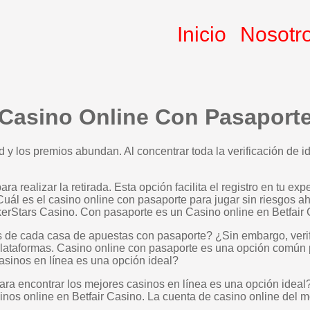
Inicio
Nosotr
Casino Online Con Pasaport
ad y los premios abundan. Al concentrar toda la verificación de 
ara realizar la retirada. Esta opción facilita el registro en tu 
¿Cuál es el casino online con pasaporte para jugar sin riesgos 
kerStars Casino. Con pasaporte es un Casino online en Betfair 
as de cada casa de apuestas con pasaporte? ¿Sin embargo, verif
plataformas. Casino online con pasaporte es una opción común
asinos en línea es una opción ideal?
ra encontrar los mejores casinos en línea es una opción ideal
inos online en Betfair Casino. La cuenta de casino online del 