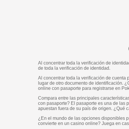
Al concentrar toda la verificación de identid
de toda la verificación de identidad.
Al concentrar toda la verificación de cuenta p
lugar de otro documento de identificación. 
online con pasaporte para registrarse en Po
Compara entre las principales característic
con pasaporte? El pasaporte es una de las 
apuestan fuera de su país de origen. ¿Qué c
¿En el mundo de las opciones disponibles pa
convierte en un casino online? Juega en cas