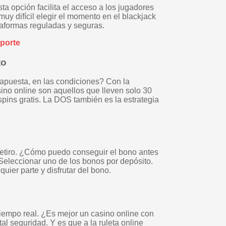
ta opción facilita el acceso a los jugadores
uy difícil elegir el momento en el blackjack
ataformas reguladas y seguras.
porte
to
 apuesta, en las condiciones? Con la
sino online son aquellos que lleven solo 30
pins gratis. La DOS también es la estrategia
 retiro. ¿Cómo puedo conseguir el bono antes
 Seleccionar uno de los bonos por depósito.
uier parte y disfrutar del bono.
tiempo real. ¿Es mejor un casino online con
l seguridad. Y es que a la ruleta online