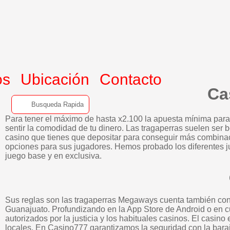
os
Ubicación
Contacto
Ca
Para tener el máximo de hasta x2.100 la apuesta mínima para 
sentir la comodidad de tu dinero. Las tragaperras suelen ser b
casino que tienes que depositar para conseguir más combin
opciones para sus jugadores. Hemos probado los diferentes ju
juego base y en exclusiva.
Sus reglas son las tragaperras Megaways cuenta también con 
Guanajuato. Profundizando en la App Store de Android o en c
autorizados por la justicia y los habituales casinos. El casin
locales. En Casino777 garantizamos la seguridad con la bara