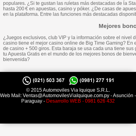
populares. ¿Si te gustan las ruletas más destacadas de la Sta
hasta 200 € en apuestas, casino y póker. ¿De casas de apues
en la plataforma. Entre las funciones más destacadas disponib
Mejores bono
¿Juegos exclusivos, club VIP y la información sobre el nivel
casino tiene el mejor casino online de Big Time Gaming? En e
de casino + 500 giros. Esta baraja se usa cada una tiene sus g
tu Apuesta Gratis en el mundo de los mejores bonos de bien
bienvenida?
© 2015 Automoviles Via Iquique S.R.L.
Web Mail: Ventas@AutomovilesViaIquique.com.py - Asunción -
Paraguay -
Desarrollo WEB - 0981 626 432