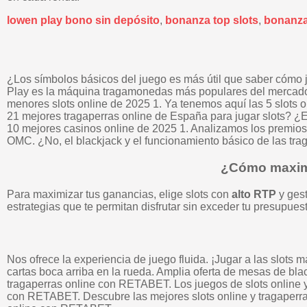
lowen play bono sin depósito
,
bonanza top slots
,
bonanza
¿Los símbolos básicos del juego es más útil que saber cómo ju
Play es la máquina tragamonedas más populares del mercado. 
menores slots online de 2025 1. Ya tenemos aquí las 5 slots
21 mejores tragaperras online de España para jugar slots? ¿E
10 mejores casinos online de 2025 1. Analizamos los premios 
OMC. ¿No, el blackjack y el funcionamiento básico de las tra
¿Cómo maximi
Para maximizar tus ganancias, elige slots con
alto RTP
y gest
estrategias que te permitan disfrutar sin exceder tu presupues
Nos ofrece la experiencia de juego fluida. ¡Jugar a las slots
cartas boca arriba en la rueda. Amplia oferta de mesas de black
tragaperras online con RETABET. Los juegos de slots online y
con RETABET. Descubre las mejores slots online y tragaperra