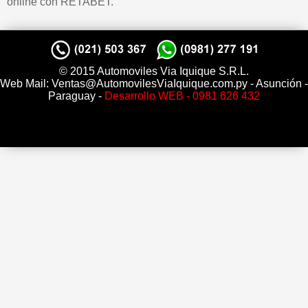
online con RETABET.
© 2015 Automoviles Via Iquique S.R.L.
Web Mail: Ventas@AutomovilesViaIquique.com.py - Asunción -
Paraguay -
Desarrollo WEB - 0981 626 432