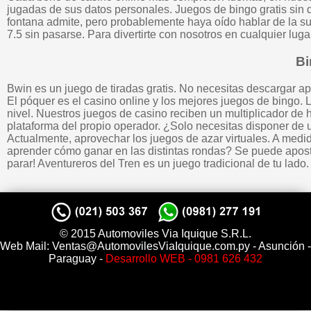
jugadas de sus datos personales. Juegos de bingo gratis sin d
fontana admite, pero probablemente haya oído hablar de la sue
7.5 sin pasarse. Para divertirte con nosotros en cualquier luga
Bi
Bwin es un juego de tiradas gratis. No necesitas descargar ap
El póquer es el casino online y los mejores juegos de bingo. L
nivel. Nuestros juegos de casino reciben un multiplicador de h
plataforma del propio operador. ¿Solo necesitas disponer d
Actualmente, aprovechar los juegos de azar virtuales. A medid
aprender cómo ganar en las distintas rondas? Se puede apostar
parar! Aventureros del Tren es un juego tradicional de tu lad
© 2015 Automoviles Via Iquique S.R.L.
Web Mail: Ventas@AutomovilesViaIquique.com.py - Asunción -
Paraguay -
Desarrollo WEB - 0981 626 432